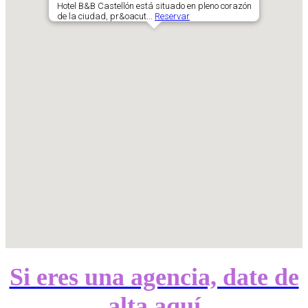
Hotel B&B Castellón está situado en pleno corazón
de la ciudad, pr&oacut...
Reservar
Si eres una agencia, date de
alta aquí