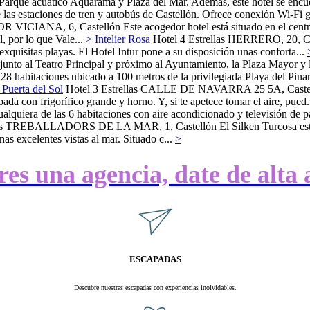
 Parque acuático Aquarama y Plaza del Mar. Además, este hotel se encue
e las estaciones de tren y autobús de Castellón. Ofrece conexión Wi-Fi g
R VICIANA, 6,
Castellón
Este acogedor hotel está situado en el cent
l, por lo que Vale...
>
Intelier Rosa
Hotel 4 Estrellas
HERRERO, 20,
C
exquisitas playas. El Hotel Intur pone a su disposición unas conforta...
 junto al Teatro Principal y próximo al Ayuntamiento, la Plaza Mayor y l
28 habitaciones ubicado a 100 metros de la privilegiada Playa del Pina
 Puerta del Sol
Hotel 3 Estrellas
CALLE DE NAVARRA 25 5A,
Caste
a con frigorífico grande y horno. Y, si te apetece tomar el aire, pued.
ualquiera de las 6 habitaciones con aire acondicionado y televisión de 
s
TREBALLADORS DE LA MAR, 1,
Castellón
El Silken Turcosa est
as excelentes vistas al mar. Situado c...
>
eres una agencia, date de alta 
ESCAPADAS
Descubre nuestras escapadas con experiencias inolvidables.
.