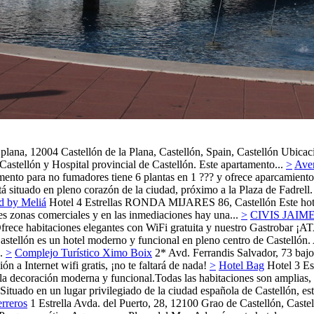
 plana, 12004 Castellón de la Plana, Castellón, Spain,
Castellón
Ubicaci
Castellón y Hospital provincial de Castellón. Este apartamento...
>
Aven
mento para no fumadores tiene 6 plantas en 1 ??? y ofrece aparcamiento 
 situado en pleno corazón de la ciudad, próximo a la Plaza de Fadrell.
ed by Meliá
Hotel 4 Estrellas
RONDA MIJARES 86,
Castellón
Este hot
es zonas comerciales y en las inmediaciones hay una...
>
CIVIS JAIME
. Ofrece habitaciones elegantes con WiFi gratuita y nuestro Gastrobar 
stellón es un hotel moderno y funcional en pleno centro de Castellón. 
.
>
Complejo Turístico Ximo Boix
2*
Avd. Ferrandis Salvador, 73 bajo
a Internet wifi gratis, ¡no te faltará de nada!
>
Hotel Bag
Hotel 3 Es
e la decoración moderna y funcional.Todas las habitaciones son amplias, 
Situado en un lugar privilegiado de la ciudad española de Castellón, est
rreros
1 Estrella
Avda. del Puerto, 28, 12100 Grao de Castellón, Caste