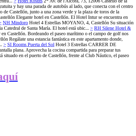
ntra...
>
Hotel Rostits
2*
Av. de l'Alcora, 73, 12006 Castelló de la
ratuita y hay una parada de autobús al lado, que conecta con el centro
ro de Castellón, junto a una zona verde y la plaza de toros de la
astellón
Elegante hotel en Castellón. El Hotel Intur se encuentra en
>
NH Mindoro
Hotel 4 Estrellas
MOYANO, 4,
Castellón
Su situación
a Catedral de Santa María. El hotel está ubic...
>
RH Silene Hotel &
r en Castellón. Bordeando el paseo marítimo o el campo de golf nos
llón
Regálate una estancia fantástica en este apartamento donde,
..
>
SI Rooms Puerta del Sol
Hotel 3 Estrellas
CARRER DE
pantalla plana. Aprovecha la cocina compartida para preparar tus
á situado en el puerto de Castellón, frente al Club Náutico, el paseo
aquí