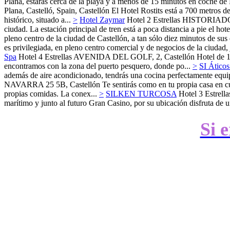
Plana, estarás cerca de la playa y a menos de 15 minutos en coche de
Plana, Castelló, Spain,
Castellón
El Hotel Rostits está a 700 metros d
histórico, situado a...
>
Hotel Zaymar
Hotel 2 Estrellas
HISTORIADO
ciudad. La estación principal de tren está a poca distancia a pie el hote
pleno centro de la ciudad de Castellón, a tan sólo diez minutos de sus 
es privilegiada, en pleno centro comercial y de negocios de la ciudad,
Spa
Hotel 4 Estrellas
AVENIDA DEL GOLF, 2,
Castellón
Hotel de 1
encontramos con la zona del puerto pesquero, donde po...
>
SI Áticos
además de aire acondicionado, tendrás una cocina perfectamente equipad
NAVARRA 25 5B,
Castellón
Te sentirás como en tu propia casa en c
propias comidas. La conex...
>
SILKEN TURCOSA
Hotel 3 Estrella
marítimo y junto al futuro Gran Casino, por su ubicación disfruta de un
Si 