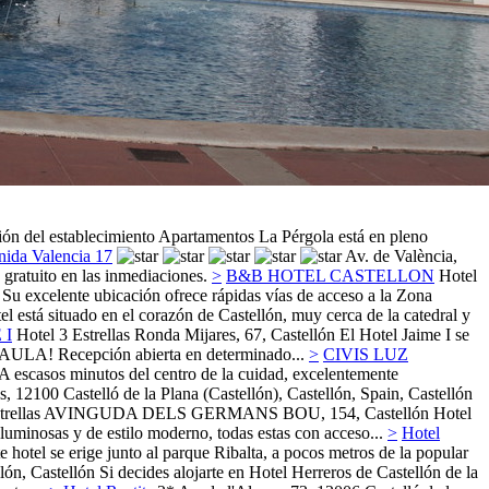
ón del establecimiento Apartamentos La Pérgola está en pleno
ida Valencia 17
Av. de València,
gratuito en las inmediaciones.
>
B&B HOTEL CASTELLON
Hotel
 Su excelente ubicación ofrece rápidas vías de acceso a la Zona
el está situado en el corazón de Castellón, muy cerca de la catedral y
 I
Hotel 3 Estrellas
Ronda Mijares, 67,
Castellón
El Hotel Jaime I se
¡ATAULA! Recepción abierta en determinado...
>
CIVIS LUZ
A escasos minutos del centro de la cuidad, excelentemente
s, 12100 Castelló de la Plana (Castellón), Castellón, Spain,
Castellón
trellas
AVINGUDA DELS GERMANS BOU, 154,
Castellón
Hotel
luminosas y de estilo moderno, todas estas con acceso...
>
Hotel
e hotel se erige junto al parque Ribalta, a pocos metros de la popular
llón,
Castellón
Si decides alojarte en Hotel Herreros de Castellón de la