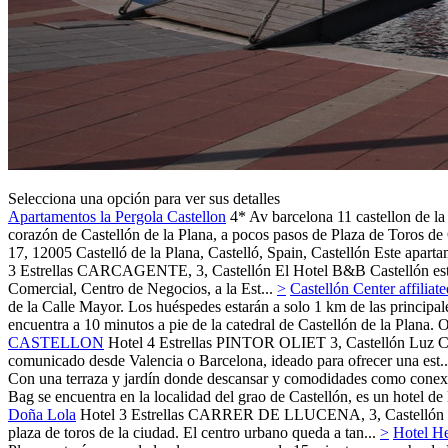
Selecciona una opción para ver sus detalles
Apartamentos la Pergola Castellon
4*
Av barcelona 11 castellon de la
corazón de Castellón de la Plana, a pocos pasos de Plaza de Toros de 
17, 12005 Castelló de la Plana, Castelló, Spain,
Castellón
Este aparta
3 Estrellas
CARCAGENTE, 3,
Castellón
El Hotel B&B Castellón está
Comercial, Centro de Negocios, a la Est...
>
Castellón Center affiliat
de la Calle Mayor. Los huéspedes estarán a solo 1 km de las principal
encuentra a 10 minutos a pie de la catedral de Castellón de la Plana
CASTELLON
Hotel 4 Estrellas
PINTOR OLIET 3,
Castellón
Luz Ca
comunicado desde Valencia o Barcelona, ideado para ofrecer una est..
Con una terraza y jardín donde descansar y comodidades como conexión 
Bag se encuentra en la localidad del grao de Castellón, es un hotel d
Doña Lola
Hotel 3 Estrellas
CARRER DE LLUCENA, 3,
Castellón
plaza de toros de la ciudad. El centro urbano queda a tan...
>
Hotel He